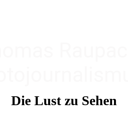
homas Raupa
otojournalism
Die Lust zu Sehen